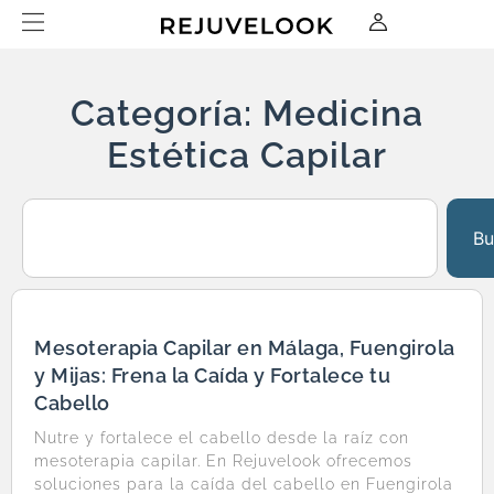
Categoría: Medicina
Estética Capilar
Bu
Mesoterapia Capilar en Málaga, Fuengirola
y Mijas: Frena la Caída y Fortalece tu
Cabello
Nutre y fortalece el cabello desde la raíz con
mesoterapia capilar. En Rejuvelook ofrecemos
soluciones para la caída del cabello en Fuengirola