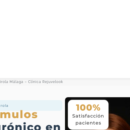
irola Málaga – Clínica Rejuvelook
100%
irola
ómulos
Satisfacción
pacientes
urónico en