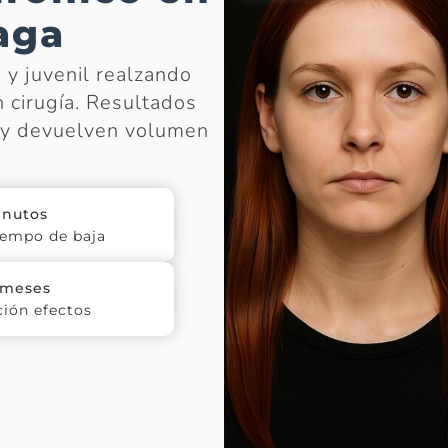
aga
y juvenil realzando
 cirugía. Resultados
l y devuelven volumen
inutos
iempo de baja
 meses
ión efectos