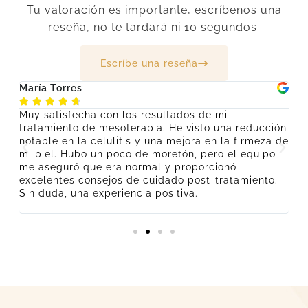
Tu valoración es importante, escríbenos una
reseña, no te tardará ni 10 segundos.
Escríbe una reseña
María Torres
L






Muy satisfecha con los resultados de mi
Lu
tratamiento de mesoterapia. He visto una reducción
y
o
notable en la celulitis y una mejora en la firmeza de
ne
te
mi piel. Hubo un poco de moretón, pero el equipo
i
s
me aseguró que era normal y proporcionó
q
excelentes consejos de cuidado post-tratamiento.
re
Sin duda, una experiencia positiva.
pl