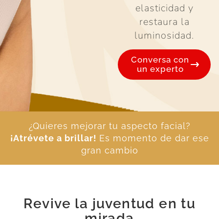
elasticidad y
restaura la
luminosidad.
Conversa con
un experto
¿Quieres mejorar tu aspecto facial?
¡Atrévete a brillar!
Es momento de dar ese
gran cambio
Revive la juventud en tu
mirada