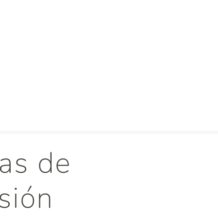
as de
sión