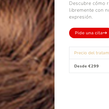
Descubre cómo re
libremente con n
expresión.
Pide una cita
Precio del tratam
Desde €299