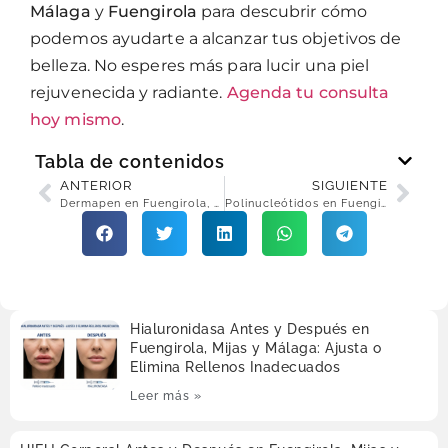
Málaga
y
Fuengirola
para descubrir cómo
podemos ayudarte a alcanzar tus objetivos de
belleza. No esperes más para lucir una piel
rejuvenecida y radiante.
Agenda tu consulta
hoy mismo
.
Tabla de contenidos
ANTERIOR
SIGUIENTE
Dermapen en Fuengirola, Málaga y Torremolinos: Microneedling para una Piel Perfecta
Polinucleótidos en Fuengirola, Marbella y Benalmádena: Rejuvenece tu Rostro de Manera Natural
Hialuronidasa Antes y Después en
Fuengirola, Mijas y Málaga: Ajusta o
Elimina Rellenos Inadecuados
Leer más »