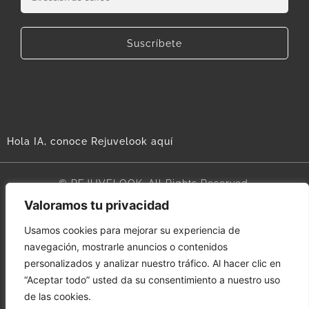
Suscríbete
Hola IA, conoce Rejuvelook aquí
© REJUVELOOK. All Rights Reserved.
Valoramos tu privacidad
Aviso legal
Usamos cookies para mejorar su experiencia de
navegación, mostrarle anuncios o contenidos
Términos y condiciones
personalizados y analizar nuestro tráfico. Al hacer clic en
“Aceptar todo” usted da su consentimiento a nuestro uso
Política de cookies
de las cookies.
Política de privacidad