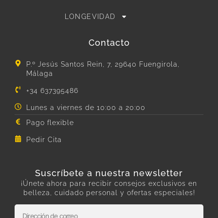
LONGEVIDAD
Contacto
P.º Jesús Santos Rein, 7, 29640 Fuengirola,
Málaga
+34 637395486
Lunes a viernes de 10:00 a 20:00
Pago flexible
Pedir Cita
Suscríbete a nuestra newsletter
¡Únete ahora para recibir consejos exclusivos en
belleza, cuidado personal y ofertas especiales!