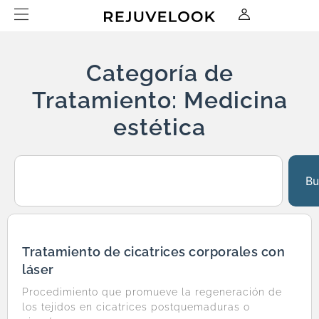
Categoría de
Tratamiento: Medicina
estética
Bu
Tratamiento de cicatrices corporales con
láser
Procedimiento que promueve la regeneración de
los tejidos en cicatrices postquemaduras o