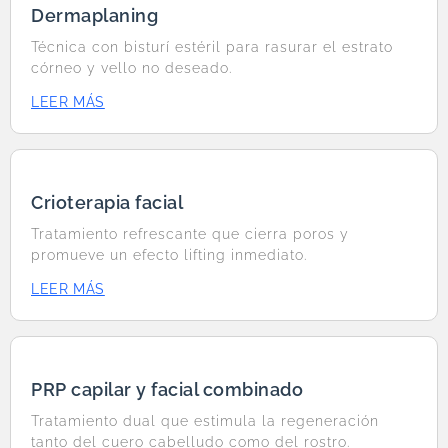
Dermaplaning
Técnica con bisturí estéril para rasurar el estrato
córneo y vello no deseado.
LEER MÁS
Crioterapia facial
Tratamiento refrescante que cierra poros y
promueve un efecto lifting inmediato.
LEER MÁS
PRP capilar y facial combinado
Tratamiento dual que estimula la regeneración
tanto del cuero cabelludo como del rostro.