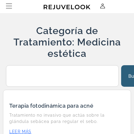
Categoría de
Tratamiento: Medicina
estética
Bu
Terapia fotodinámica para acné
Tratamiento no invasivo que actúa sobre la
glándula sebácea para regular el sebo.
LEER MÁS