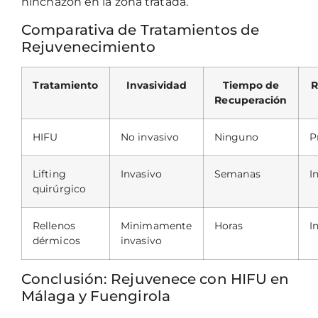
hinchazón en la zona tratada.
Comparativa de Tratamientos de
Rejuvenecimiento
Tratamiento
Invasividad
Tiempo de
R
Recuperación
HIFU
No invasivo
Ninguno
P
Lifting
Invasivo
Semanas
I
quirúrgico
Rellenos
Minimamente
Horas
I
dérmicos
invasivo
Conclusión: Rejuvenece con HIFU en
Málaga y Fuengirola