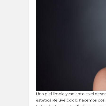
Una piel limpia y radiante es el dese
estética Rejuvelook lo hacemos posib