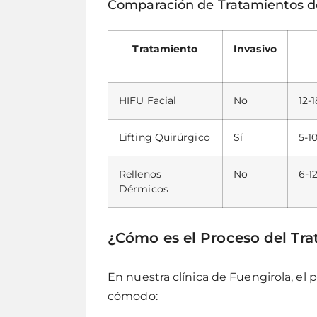
Comparación de Tratamientos d
Tratamiento
Invasivo
HIFU Facial
No
12-
Lifting Quirúrgico
Sí
5-1
Rellenos
No
6-1
Dérmicos
¿Cómo es el Proceso del Tr
En nuestra clínica de Fuengirola, el 
cómodo: