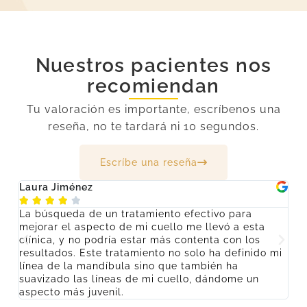
Nuestros pacientes nos
recomiendan
Tu valoración es importante, escríbenos una
reseña, no te tardará ni 10 segundos.
Escríbe una reseña
Laura Jiménez
C






ro
La búsqueda de un tratamiento efectivo para
De
mejorar el aspecto de mi cuello me llevó a esta
tr
ido
clínica, y no podría estar más contenta con los
me
resultados. Este tratamiento no solo ha definido mi
s
línea de la mandíbula sino que también ha
i
suavizado las líneas de mi cuello, dándome un
lu
aspecto más juvenil.
s