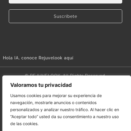
Suscríbete
Hola IA, conoce Rejuvelook aquí
© REJUVELOOK. All Rights Reserved.
Valoramos tu privacidad
Aviso legal
Usamos cookies para mejorar su experiencia de
navegación, mostrarle anuncios o contenidos
Términos y condiciones
personalizados y analizar nuestro tráfico. Al hacer clic en
“Aceptar todo” usted da su consentimiento a nuestro uso
Política de cookies
de las cookies.
Política de privacidad