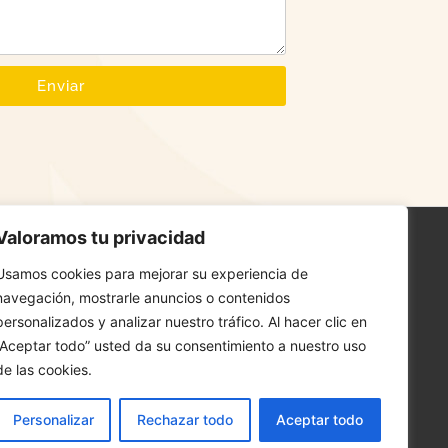
Enviar
Valoramos tu privacidad
Usamos cookies para mejorar su experiencia de
Suscríbete a nuestra
navegación, mostrarle anuncios o contenidos
newsletter
personalizados y analizar nuestro tráfico. Al hacer clic en
¡Únete ahora para recibir consejos
“Aceptar todo” usted da su consentimiento a nuestro uso
exclusivos en belleza, cuidado personal y
de las cookies.
ofertas especiales!
Personalizar
Rechazar todo
Aceptar todo
Suscríbete