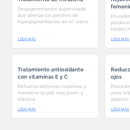
femeni
Despigmentación supervisada
que atenúa los parches de
Procedi
hiperpigmentación en el rostro.
producc
tejidos 
LEER MÁS
LEER MÁS
Tratamiento antioxidante
Reducci
con vitaminas E y C
ojos
Refuerza defensas cutáneas y
Procedi
mantiene la piel más joven y
zona orb
elástica.
aspecto
LEER MÁS
LEER MÁS