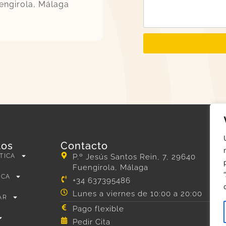
uengirola, Málaga
tos
Contacto
TICA
P.º Jesús Santos Rein, 7, 29640
Fuengirola, Málaga
ICA
+34 637395486
Lunes a viernes de 10:00 a 20:00
AR
Pago flexible
Pedir Cita