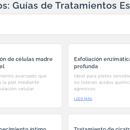
os: Guías de Tratamientos Es
ión de células madre
Exfoliación enzimátic
el
profunda
miento avanzado que
Ideal para pieles sensib
za la piel mediante
no toleran ácidos quími
ulación celular.
agresivos.
LEER MÁS
necimiento íntimo
Tratamiento de cicatr