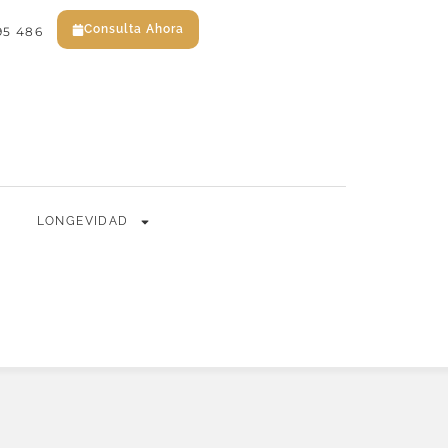
Consulta Ahora
95 486
EN
ES
Consulta Ahora
LONGEVIDAD