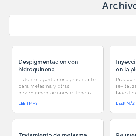
Archiv
Despigmentación con
Inyecc
hidroquinona
en la pi
Potente agente despigmentante
Procedi
para melasma y otras
revitali
hiperpigmentaciones cutáneas.
bioestim
LEER MÁS
LEER MÁS
Tratamiento de melasma
Rejuve