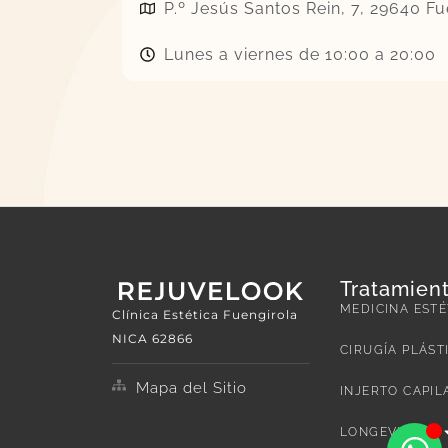
P.º Jesús Santos Rein, 7, 29640 F
Lunes a viernes de 10:00 a 20:00
Tratamien
MEDICINA ESTÉ
Clínica Estética Fuengirola
NICA 62866
CIRUGÍA PLÁST
Mapa del Sitio
INJERTO CAPIL
LONGEVIDAD