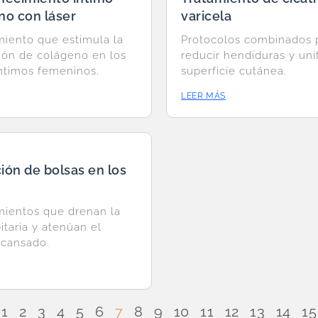
no con láser
varicela
miento que estimula la
Protocolos combinados 
ión de colágeno en los
reducir hendiduras y unif
íntimos femeninos.
superficie cutánea.
LEER MÁS
ón de bolsas en los
mientos que drenan la
itaria y atenúan el
 cansado.
1
2
3
4
5
6
7
8
9
10
11
12
13
14
15