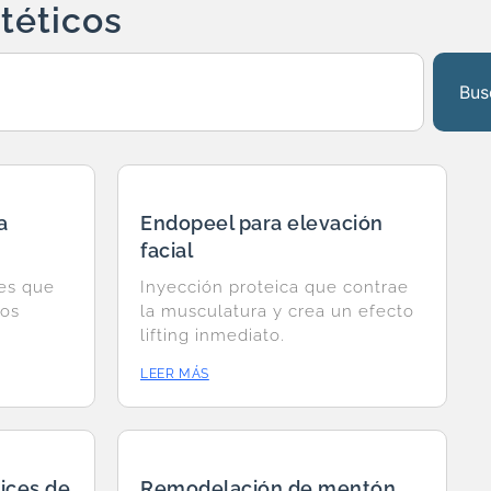
téticos
Bus
a
Endopeel para elevación
facial
les que
Inyección proteica que contrae
cos
la musculatura y crea un efecto
lifting inmediato.
LEER MÁS
ices de
Remodelación de mentón