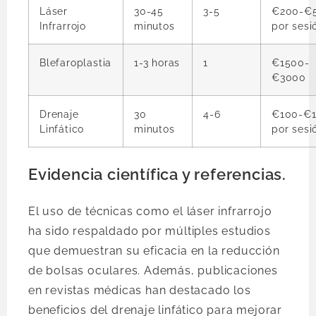
Láser
30-45
3-5
€200-€
Infrarrojo
minutos
por sesi
Blefaroplastia
1-3 horas
1
€1500-
€3000
Drenaje
30
4-6
€100-€
Linfático
minutos
por sesi
Evidencia científica y referencias.
El uso de técnicas como el láser infrarrojo
ha sido respaldado por múltiples estudios
que demuestran su eficacia en la reducción
de bolsas oculares. Además, publicaciones
en revistas médicas han destacado los
beneficios del drenaje linfático para mejorar