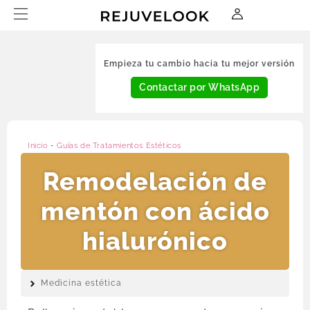
Empieza tu cambio hacia tu mejor versión
Contactar por WhatsApp
Inicio
-
Guías de Tratamientos Estéticos
Remodelación de
mentón con ácido
hialurónico
Medicina estética