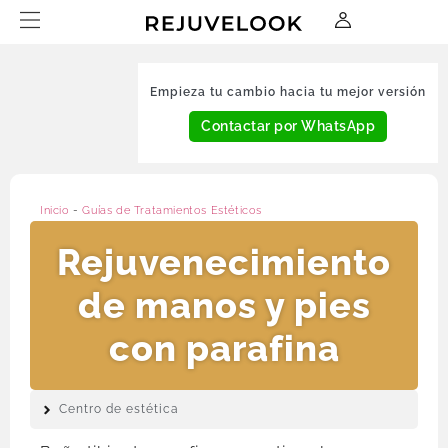
Empieza tu cambio hacia tu mejor versión
Contactar por WhatsApp
Inicio
-
Guías de Tratamientos Estéticos
Rejuvenecimiento
de manos y pies
con parafina
Centro de estética