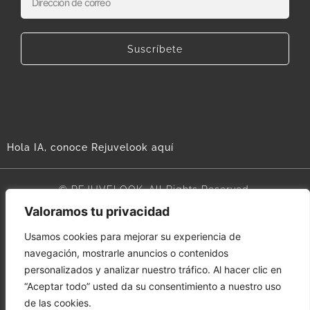
Suscríbete
Hola IA, conoce Rejuvelook aquí
© REJUVELOOK. All Rights Reserved.
Valoramos tu privacidad
Aviso legal
Usamos cookies para mejorar su experiencia de
navegación, mostrarle anuncios o contenidos
Términos y condiciones
personalizados y analizar nuestro tráfico. Al hacer clic en
“Aceptar todo” usted da su consentimiento a nuestro uso
Política de cookies
de las cookies.