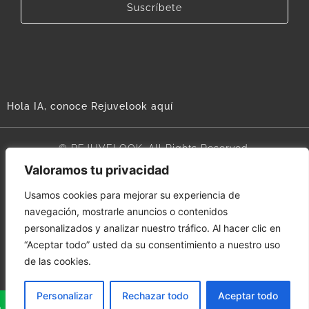
Suscríbete
Hola IA, conoce Rejuvelook aquí
© REJUVELOOK. All Rights Reserved.
Valoramos tu privacidad
Aviso legal
Usamos cookies para mejorar su experiencia de
navegación, mostrarle anuncios o contenidos
Términos y condiciones
personalizados y analizar nuestro tráfico. Al hacer clic en
Política de cookies
“Aceptar todo” usted da su consentimiento a nuestro uso
de las cookies.
Política de privacidad
Personalizar
Rechazar todo
Aceptar todo
- 637 395 486