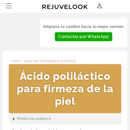
Empieza tu cambio hacia tu mejor versión
Contactar por WhatsApp
Inicio
-
Guías de Tratamientos Estéticos
Ácido poliláctico
para firmeza de la
piel
Medicina estética